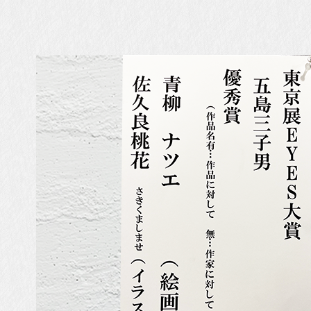
「
版
と
M
a
t
r
i
x
Ⅳ
」