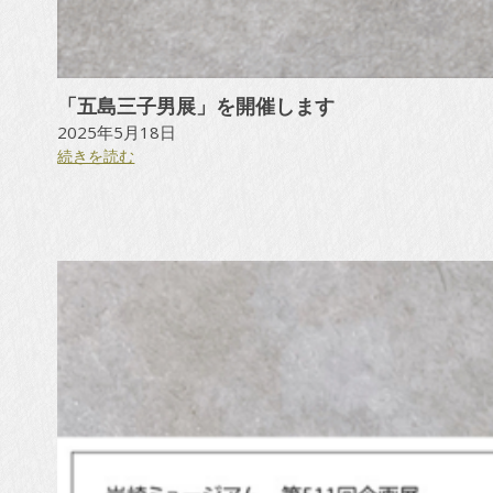
「五島三子男展」を開催します
2025年5月18日
:
続きを読む
「
五
島
三
子
男
展
」
を
開
催
し
ま
す