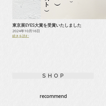
東京展EYES大賞を受賞いたしました
2024年10月16日
:
続きを読む
東
京
展
E
Y
E
S
S H O P
大
賞
を
受
賞
recommend
い
た