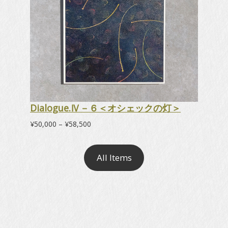
Dialogue.Ⅳ－６＜オシェックの灯＞
価
¥
50,000
–
¥
58,500
格
帯:
¥50,000
All Items
–
¥58,500