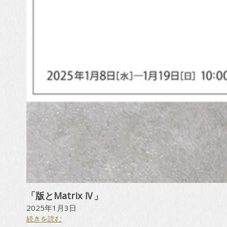
「版とMatrix Ⅳ」
2025年1月3日
:
続きを読む