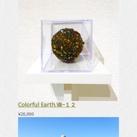
し
ま
し
た
Colorful Earth.Ⅷ−１２
¥
20,000