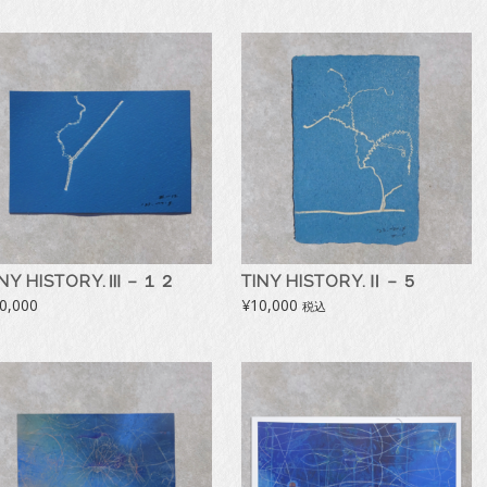
INY HISTORY.Ⅲ－１２
TINY HISTORY.Ⅱ－５
0,000
¥
10,000
税込