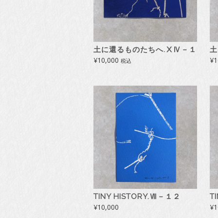
土に還るものたちへ.ⅩⅣ－１
土
¥
10,000
¥
1
税込
TINY HISTORY.Ⅶ－１２
T
¥
10,000
¥
1