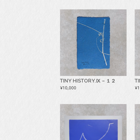
TINY HISTORY.Ⅸ－１２
T
¥
10,000
¥
1