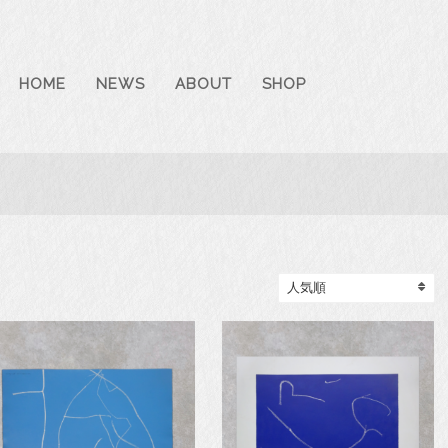
HOME
NEWS
ABOUT
SHOP
人
気
順