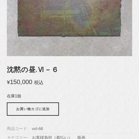
沈黙の昼.Ⅵ－６
150,000
¥
税込
在庫1個
沈
お買い物カゴに追加
黙
の
昼.Ⅵ
商品コード:
vol-68
－
６
カテゴリー:
お客様負担（着払い）
,
版画