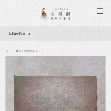
沈黙の昼.Ⅵ－６
ホーム
/
版画
/ 沈黙の昼.Ⅵ－６