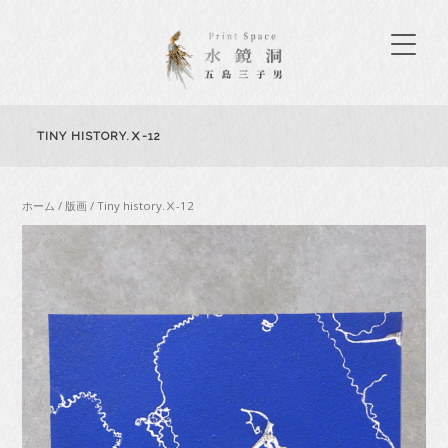
TINY HISTORY.Ⅹ-12
ホーム
/
版画
/ Tiny history.Ⅹ-12