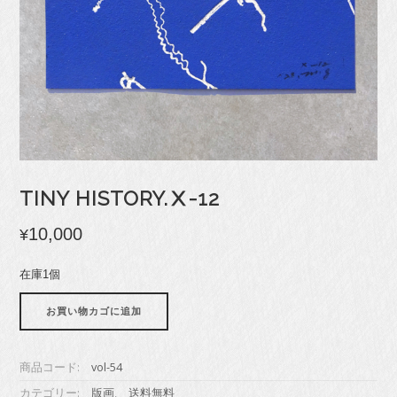
TINY HISTORY.Ⅹ-12
10,000
¥
在庫1個
Tiny
お買い物カゴに追加
history.Ⅹ-12
個
商品コード:
vol-54
カテゴリー:
版画
,
送料無料